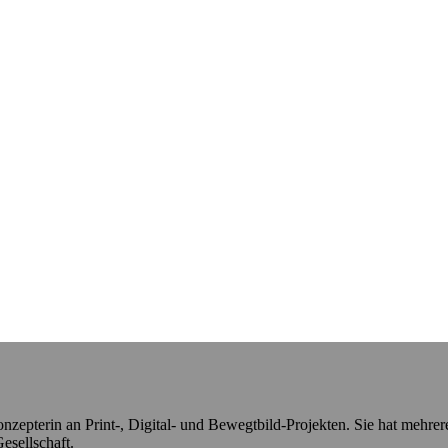
onzepterin an Print-, Digital- und Bewegtbild-Projekten. Sie hat mehre
esellschaft.