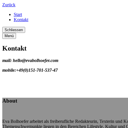
Zurück
Start
Kontakt
Schliessen
Menü
Kontakt
mail: hello@evabolhoefer.com
mobile:+49(0)151-701-537-47
About
Eva Bolhoefer arbeitet als freiberufliche Redakteurin, Texterin und K
Themenschwerpunkte liegen in den Bereichen Lifestyle, Kultur und G